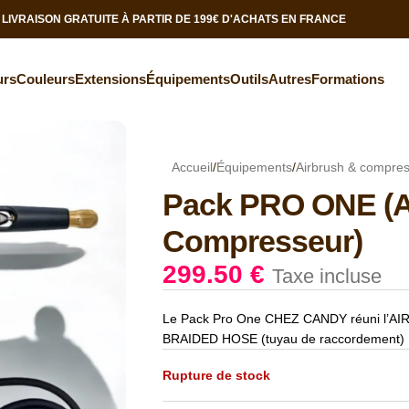
LIVRAISON GRATUITE À PARTIR DE 199€ D'ACHATS EN FRANCE
urs
Couleurs
Extensions
Équipements
Outils
Autres
Formations
Accueil
/
Équipements
/
Airbrush & compre
Pack PRO ONE (A
Compresseur)
299.50
€
Taxe incluse
Le Pack Pro One CHEZ CANDY réuni l
BRAIDED HOSE (tuyau de raccordement)
Rupture de stock