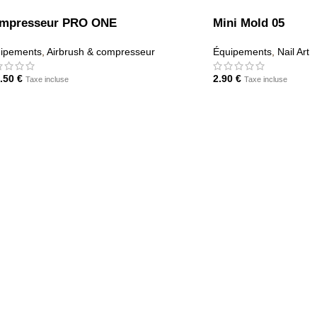
mpresseur PRO ONE
Mini Mold 05
ipements
,
Airbrush & compresseur
Équipements
,
Nail Art
.50
€
2.90
€
Taxe incluse
Taxe incluse
JOUTER AU PANIER
AJOUTER AU PANIER