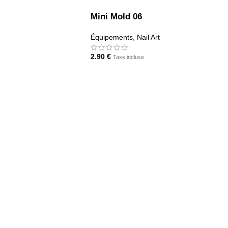
Mini Mold 06
Équipements
,
Nail Art
2.90
€
Taxe incluse
AJOUTER AU PANIER