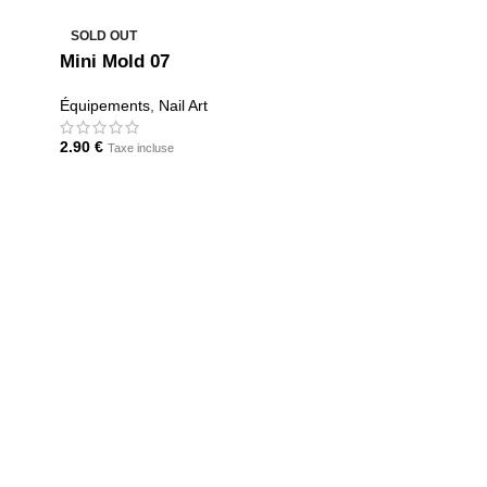
SOLD OUT
Mini Mold 07
Équipements
,
Nail Art
2.90
€
Taxe incluse
LIRE LA SUITE
Nail Box
Équipemen
6.50
€
Taxe
AJOUTER