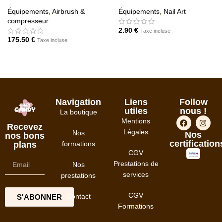
Équipements
,
Airbrush &
Équipements
,
Nail Art
compresseur
2.90
€
Taxe incluse
175.50
€
Taxe incluse
AJOUTER AU PANIER
AJOUTER AU PANIER
Navigation
Liens
Follow
utiles
nous !
La boutique
Mentions
Recevez
Légales
Nos
Nos
nos bons
certification
formations
plans
CGV
Prestations de
Nos
services
prestations
CGV
Contact
S'ABONNER
Formations