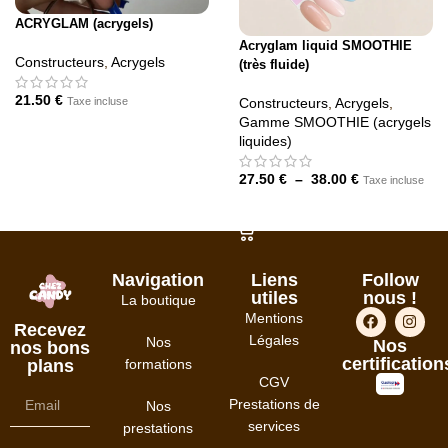
ACRYGLAM (acrygels)
Acryglam liquid SMOOTHIE
Constructeurs
,
Acrygels
(très fluide)
21.50
€
Taxe incluse
Constructeurs
,
Acrygels
,
Gamme SMOOTHIE (acrygels
CHOIX DES OPTIONS
liquides)
27.50
€
–
38.00
€
Taxe incluse
CHOIX DES OPTIONS
Navigation
Liens
Follow
utiles
nous !
La boutique
Mentions
Recevez
Légales
Nos
Nos
nos bons
certification
formations
plans
CGV
Prestations de
Nos
services
prestations