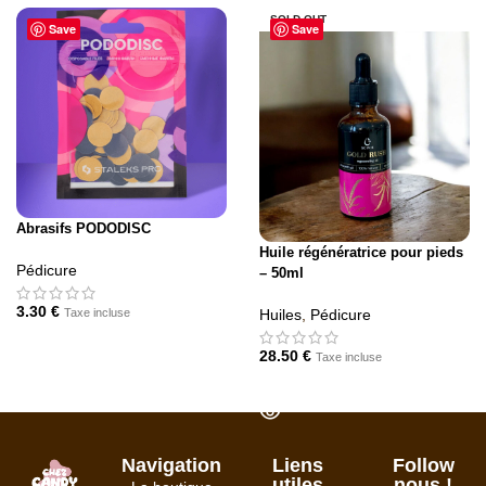
SOLD OUT
Save
Save
Abrasifs PODODISC
Huile régénératrice pour pieds
Pédicure
– 50ml
3.30
€
Taxe incluse
Huiles
,
Pédicure
CHOIX DES OPTIONS
28.50
€
Taxe incluse
LIRE LA SUITE
Navigation
Liens
Follow
utiles
nous !