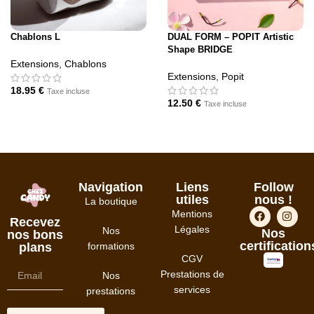
Chablons L
DUAL FORM – POPIT Artistic
Shape BRIDGE
Extensions
,
Chablons
Extensions
,
Popit
18.95
€
Taxe incluse
12.50
€
Taxe incluse
AJOUTER AU PANIER
AJOUTER AU PANIER
Navigation
Liens
Follow
utiles
nous !
La boutique
Mentions
Recevez
Légales
Nos
Nos
nos bons
certification
formations
plans
CGV
Prestations de
Nos
services
prestations