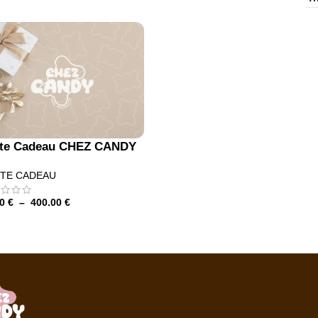
te Cadeau CHEZ CANDY
TE CADEAU
00
€
–
400.00
€
LECTIONNEZ LE MONTANT