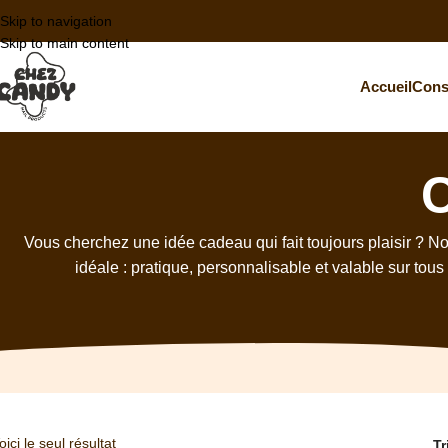
Skip to navigation
Skip to main content
Accueil
Cons
Vous cherchez une idée cadeau qui fait toujours plaisir ? No
idéale : pratique, personnalisable et valable sur tous
oici le seul résultat