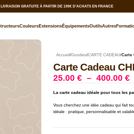
LIVRAISON GRATUITE À PARTIR DE 199€ D'ACHATS EN FRANCE
tructeurs
Couleurs
Extensions
Équipements
Outils
Autres
Formati
Accueil
/
Goodies
/
CARTE CADEAU
/
Carte
Carte Cadeau C
25.00
€
–
400.00
€
La carte cadeau idéale pour tous les p
Vous cherchez une idée cadeau qui fait touj
idéale : pratique, personnalisable et valabl