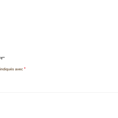
DY”
*
 indiqués avec